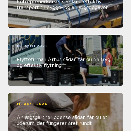
Entreprenørkørsel sjælland effektiv
transport til bygge- og anlægsopgaver
13. april 2026
Flyttefirma i Århus sådan får du en tryg
og effektiv flytning
11. april 2026
Anlægsgartner odense sådan får du et
uderum, der fungerer året rundt