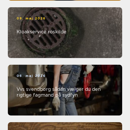
09. maj 2026
Kloakservice roskilde
06. maj 2026
Vvs svendborg sådan vælger du den
rigtige fagmand på sydfyn