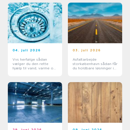
04. juli 2026
03. juli 2026
Vvs herfølge sådan
Asfaltarbejde
vælger du den rette
storkøbenhavn sådan får
hjælp til vand, varme og
du holdbare løsninger i
sanitet
byområder
29. juni 2026
09. juni 2026