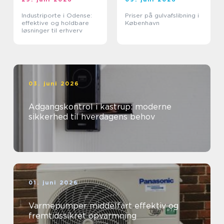
Industriporte i Odense:
Priser på gulvafslibning i
effektive og holdbare
København
løsninger til erhverv
03. juni 2026
Adgangskontrol i kastrup: moderne
sikkerhed til hverdagens behov
01. juni 2026
Varmepumper middelfart effektiv og
fremtidssikret opvarmning