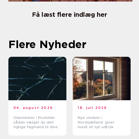
Få læst flere indlæg her
Flere Nyheder
04. august 2026
18. juli 2026
Glarmester i Roskilde:
Nye vinduer i
sådan vælger du den
Nordsjælland: giver
rigtige fagmand til dine
huset et nyt udtryk
glasopgaver