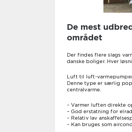
De mest udbred
området
Der findes flere slags va
danske boliger. Hver løsni
Luft til luft-varmepumpe
Denne type er særlig po
centralvarme.
– Varmer luften direkte 
– God erstatning for elra
– Relativ lav anskaffelsesp
– Kan bruges som aircon