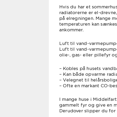
Hvis du har et sommerhus 
radiatorerne er el-drevne
på elregningen. Mange mo
temperaturen kan sænkes, 
ankommer.
Luft til vand-varmepump
Luft til vand-varmepumper
olie-, gas- eller pillefyr
– Kobles på husets vand
– Kan både opvarme radi
– Velegnet til helårsboli
– Ofte en markant CO-be
I mange huse i Middelfart
gammelt fyr og give en m
Derudover slipper du for h