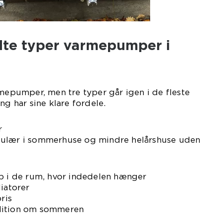
te typer varmepumper i
rmepumper, men tre typer går igen i de fleste
ng har sine klare fordele.
r
pulær i sommerhuse og mindre helårshuse uden
op i de rum, hvor indedelen hænger
diatorer
ris
dition om sommeren