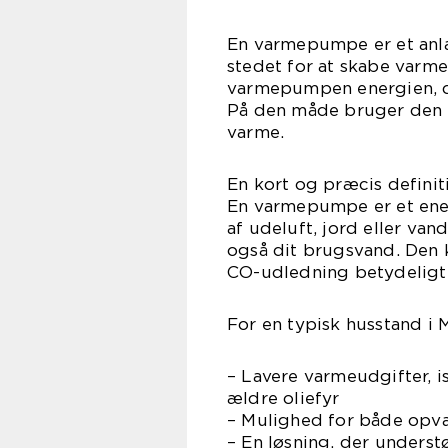
En varmepumpe er et anlæg,
stedet for at skabe varme
varmepumpen energien, der
På den måde bruger den 
varme.
En kort og præcis definit
En varmepumpe er et ener
af udeluft, jord eller va
også dit brugsvand. Den 
CO-udledning betydeligt
For en typisk husstand i 
– Lavere varmeudgifter, is
ældre oliefyr
– Mulighed for både opv
– En løsning, der unders