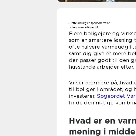
Flere boligejere og vir
som en smartere løsning 
ofte halvere varmeudgift
samtidig give et mere beh
der passer godt til den
husstande arbejder efter.
Vi ser nærmere på, hvad 
til boliger i området, o
investerer.
Søgeordet Var
finde den rigtige kombina
Hvad er en var
mening i middel