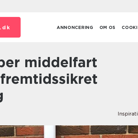
.
dk
ANNONCERING
OM OS
COOKI
 fremtidssikret
g
Inspirat