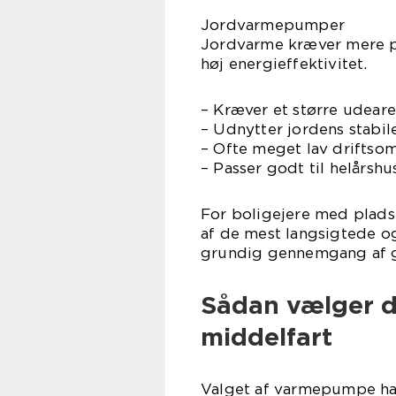
Jordvarmepumper
Jordvarme kræver mere pl
høj energieffektivitet.
– Kræver et større udearea
– Udnytter jordens stabil
– Ofte meget lav driftsom
– Passer godt til helårsh
For boligejere med plads
af de mest langsigtede og
grundig gennemgang af g
Sådan vælger d
middelfart
Valget af varmepumpe han