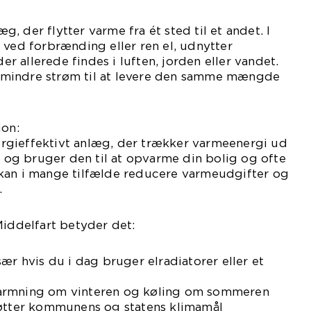
 der flytter varme fra ét sted til et andet. I
 ved forbrænding eller ren el, udnytter
 allerede findes i luften, jorden eller vandet.
mindre strøm til at levere den samme mængde
ion:
gieffektivt anlæg, der trækker varmeenergi ud
nd og bruger den til at opvarme din bolig og ofte
kan i mange tilfælde reducere varmeudgifter og
.
Middelfart betyder det:
ær hvis du i dag bruger elradiatorer eller et
armning om vinteren og køling om sommeren
tøtter kommunens og statens klimamål