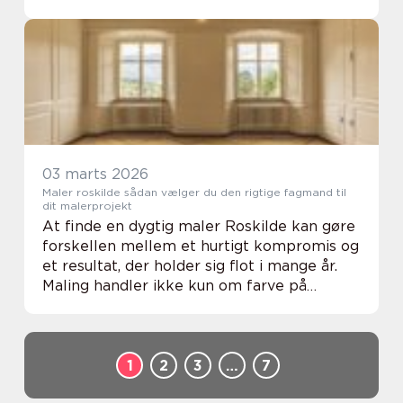
håndværkerne, tidsplanen og økonomien?
Her er totalentreprise København blevet
en populær løsning, ...
03 marts 2026
Maler roskilde sådan vælger du den rigtige fagmand til
dit malerprojekt
At finde en dygtig maler Roskilde kan gøre
forskellen mellem et hurtigt kompromis og
et resultat, der holder sig flot i mange år.
Maling handler ikke kun om farve på
væggene, men også om forberedelse,
materialevalg og håndværk. Når alt spiller
sammen...
1
2
3
…
7