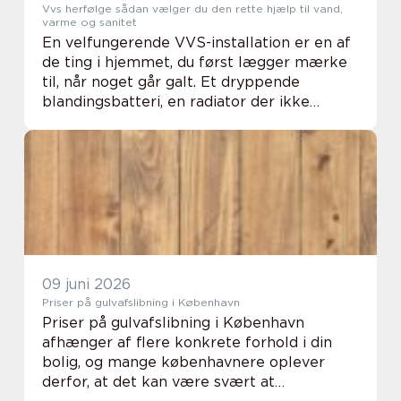
Vvs herfølge sådan vælger du den rette hjælp til vand,
varme og sanitet
En velfungerende VVS-installation er en af
de ting i hjemmet, du først lægger mærke
til, når noget går galt. Et dryppende
blandingsbatteri, en radiator der ikke
varmer, eller et afløb der stopper til, kan
hurtigt skabe irritation i hverdagen. Når du
...
09 juni 2026
Priser på gulvafslibning i København
Priser på gulvafslibning i København
afhænger af flere konkrete forhold i din
bolig, og mange københavnere oplever
derfor, at det kan være svært at