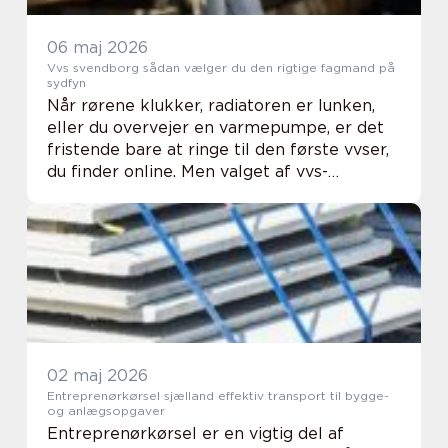
06 maj 2026
Vvs svendborg sådan vælger du den rigtige fagmand på
sydfyn
Når rørene klukker, radiatoren er lunken,
eller du overvejer en varmepumpe, er det
fristende bare at ringe til den første vvser,
du finder online. Men valget af vvs-
installatør har meget at sige for både
økonomi, komfort og sikkerhed i boligen.
En lo...
02 maj 2026
Entreprenørkørsel sjælland effektiv transport til bygge-
og anlægsopgaver
Entreprenørkørsel er en vigtig del af