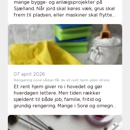
mange bygge- og anlægsprojekter på
Sjælland. Når jord skal køres væk, grus skal
frem til pladsen, eller maskiner skal flyttes
fra A til B, kræver det både det rigtige
materiel og en erfaren vognmand. Uden en
stab...
07 april 2026
Rengøring sorø sådan får du et rent hjem uden stress
Et rent hjem giver ro i hovedet og gør
hverdagen lettere. Men tiden rækker
sjældent til både job, familie, fritid og
grundig rengøring. Mange i Sorø og omegn
vælger derfor professionel hjælp, så de kan
bruge kræfterne på alt det, der betyder
mest. Me...