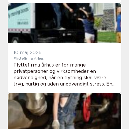
gennemskue, hvad de egentlig skal betale.
Hos mange fagfolkarbej...
10 maj 2026
Flyttefirma Århus
Flyttefirma århus er for mange
privatpersoner og virksomheder en
nødvendighed, når en flytning skal være
tryg, hurtig og uden unødvendigt stress. En
professionel flyttepartner kan hjælpe med
alt fra nedpakning og transport til
opbevaring og montage, ...