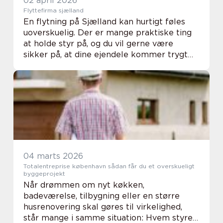
02 april 2026
Flyttefirma sjælland
En flytning på Sjælland kan hurtigt føles
uoverskuelig. Der er mange praktiske ting
at holde styr på, og du vil gerne være
sikker på, at dine ejendele kommer trygt
fra A til B. Her kan et erfaret gøre en stor
forskel både for din tidsplan, økonomi og...
04 marts 2026
Totalentreprise københavn sådan får du et overskueligt
byggeprojekt
Når drømmen om nyt køkken,
badeværelse, tilbygning eller en større
husrenovering skal gøres til virkelighed,
står mange i samme situation: Hvem styrer