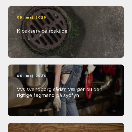
09. maj 2026
Kloakservice roskilde
06. maj 2026
Vvs svendborg sådan vælger du den
rigtige fagmand på sydfyn