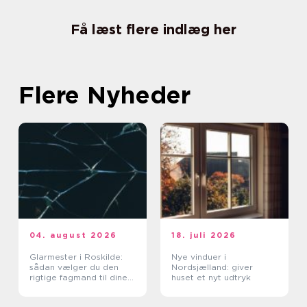
Få læst flere indlæg her
Flere Nyheder
04. august 2026
18. juli 2026
Glarmester i Roskilde:
Nye vinduer i
sådan vælger du den
Nordsjælland: giver
rigtige fagmand til dine
huset et nyt udtryk
glasopgaver