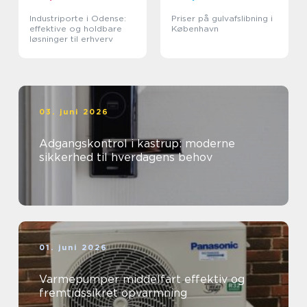
Industriporte i Odense:
Priser på gulvafslibning i
effektive og holdbare
København
løsninger til erhverv
03. juni 2026
Adgangskontrol i kastrup: moderne
sikkerhed til hverdagens behov
01. juni 2026
Varmepumper middelfart effektiv og
fremtidssikret opvarmning