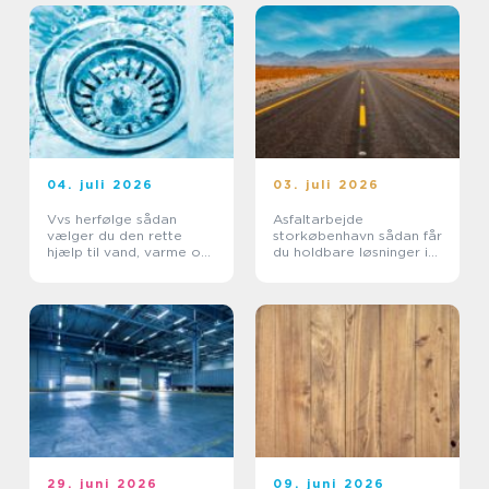
04. juli 2026
03. juli 2026
Vvs herfølge sådan
Asfaltarbejde
vælger du den rette
storkøbenhavn sådan får
hjælp til vand, varme og
du holdbare løsninger i
sanitet
byområder
29. juni 2026
09. juni 2026