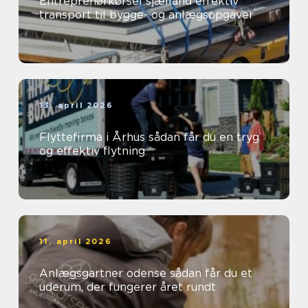
Entreprenørkørsel sjælland effektiv
transport til bygge- og anlægsopgaver
13. april 2026
Flyttefirma i Århus sådan får du en tryg
og effektiv flytning
11. april 2026
Anlægsgartner odense sådan får du et
uderum, der fungerer året rundt