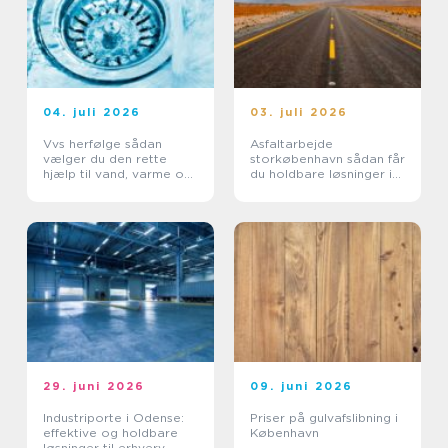
04. juli 2026
03. juli 2026
Vvs herfølge sådan
Asfaltarbejde
vælger du den rette
storkøbenhavn sådan får
hjælp til vand, varme og
du holdbare løsninger i
sanitet
byområder
29. juni 2026
09. juni 2026
Industriporte i Odense:
Priser på gulvafslibning i
effektive og holdbare
København
løsninger til erhverv