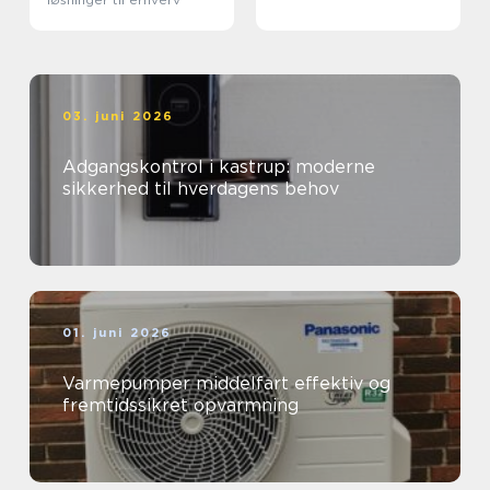
03. juni 2026
Adgangskontrol i kastrup: moderne
sikkerhed til hverdagens behov
01. juni 2026
Varmepumper middelfart effektiv og
fremtidssikret opvarmning