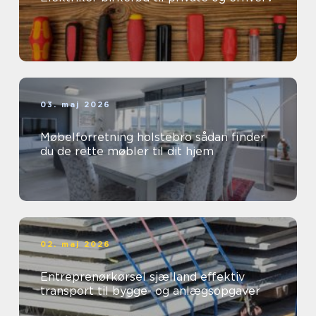
03. maj 2026
Møbelforretning holstebro sådan finder
du de rette møbler til dit hjem
02. maj 2026
Entreprenørkørsel sjælland effektiv
transport til bygge- og anlægsopgaver