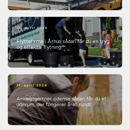
13. april 2026
Flyttefirma i Århus sådan får du en tryg
og effektiv flytning
11. april 2026
Anlægsgartner odense sådan får du et
uderum, der fungerer året rundt