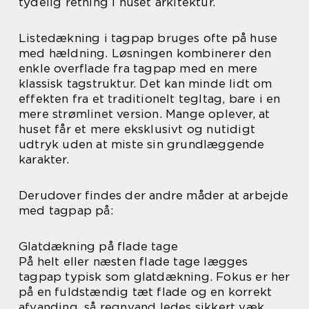
tydelig retning i huset arkitektur.
Listedækning i tagpap bruges ofte på huse
med hældning. Løsningen kombinerer den
enkle overflade fra tagpap med en mere
klassisk tagstruktur. Det kan minde lidt om
effekten fra et traditionelt tegltag, bare i en
mere strømlinet version. Mange oplever, at
huset får et mere eksklusivt og nutidigt
udtryk uden at miste sin grundlæggende
karakter.
Derudover findes der andre måder at arbejde
med tagpap på:
Glatdækning på flade tage
På helt eller næsten flade tage lægges
tagpap typisk som glatdækning. Fokus er her
på en fuldstændig tæt flade og en korrekt
afvanding, så regnvand ledes sikkert væk.