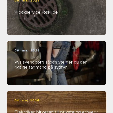
09. maj 2026
Kloakservice roskilde
06. maj 2026
Vvs svendborg sådan vælger du den
rigtige fagmand på sydfyn
04. maj 2026
Elektriker birkerød til private og erhverv