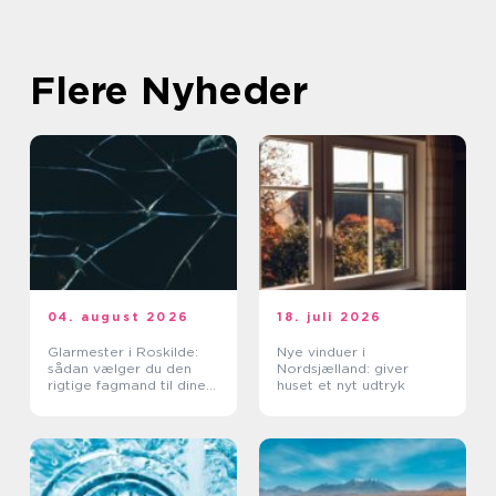
Flere Nyheder
04. august 2026
18. juli 2026
Glarmester i Roskilde:
Nye vinduer i
sådan vælger du den
Nordsjælland: giver
rigtige fagmand til dine
huset et nyt udtryk
glasopgaver