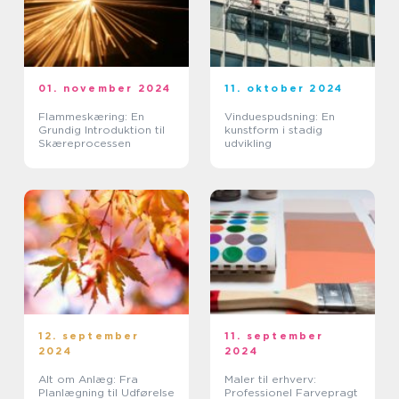
01. november 2024
11. oktober 2024
Flammeskæring: En
Vinduespudsning: En
Grundig Introduktion til
kunstform i stadig
Skæreprocessen
udvikling
12. september
11. september
2024
2024
Alt om Anlæg: Fra
Maler til erhverv:
Planlægning til Udførelse
Professionel Farvepragt