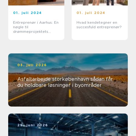
01. juli 2024
01. juli 2024
Entreprenør i Aarhus: En
Hvad kendetegner en
nøgle til
succesfuld entreprenør?
drømmeprojektets
realisering
03. juli 2026
Asfaltarbejde storkøbenhavn sådan får
du holdbare løsninger i byområder
29. juni 2026