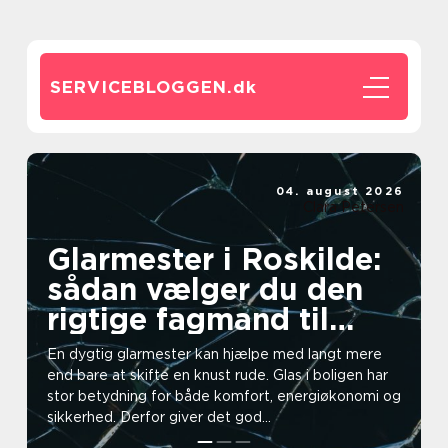
SERVICEBLOGGEN.
dk
04. august 2026
Clara Petersen
Glarmester i Roskilde:
sådan vælger du den
rigtige fagmand til
dine glasopgaver
En dygtig glarmester kan hjælpe med langt mere
end bare at skifte en knust rude. Glas i boligen har
stor betydning for både komfort, energiøkonomi og
sikkerhed. Derfor giver det god...