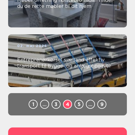
Møbelforretning holstebro sådan finder
du de rette møbler til dit hjem
02. maj 2026
Entreprenørkørsel sjælland effektiv
transport til bygge- og anlægsopgaver
1
…
3
4
5
…
9