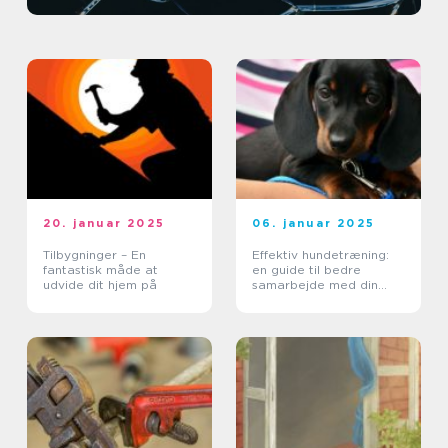
20. januar 2025
06. januar 2025
Tilbygninger – En
Effektiv hundetræning:
fantastisk måde at
en guide til bedre
udvide dit hjem på
samarbejde med din
hund