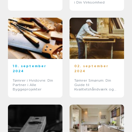
i Din Virksomhed
10. september
02. september
2024
2024
Tømrer i Hvidovre: Din
Tømrer Smørum: Din
Partner i Alle
Guide til
Byggeprojekter
Kvalitetshåndværk og
Pålidelig Service