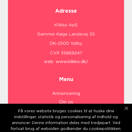
Adresse
web:
www.klikko.dk/
Menu
Annoncering
Om os
Cookies
På vores website bruges cookies til at huske dine
indstillinger, statistik og personalisering af indhold og
Kontakt os
annoncer. Denne information deles med tredjepart. Ved
Sitemap
fortsat brug af websiden godkender du cookiepolitikken.