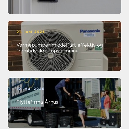
01. juni 2026
Varmepumper middelfart effektiv og
fremtidssikret opvarmning
10. maj 2026
Flyttefirma Århus