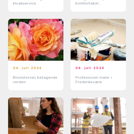
kloakservice
komfortabel
opvarmning
04. juli 2024
04. juli 2024
Blomsternes betagende
Professionel maler i
verden
Frederiksværk