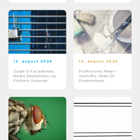
13. august 2024
10. august 2024
Guide til Facaderens:
Professionel Maler i
Bedre Beskyttelse og
Gentofte: Skab Dit
Flottere Udsende
Drømmehjem