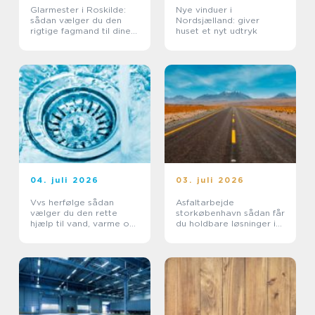
Glarmester i Roskilde:
Nye vinduer i
sådan vælger du den
Nordsjælland: giver
rigtige fagmand til dine
huset et nyt udtryk
glasopgaver
04. juli 2026
03. juli 2026
Vvs herfølge sådan
Asfaltarbejde
vælger du den rette
storkøbenhavn sådan får
hjælp til vand, varme og
du holdbare løsninger i
sanitet
byområder