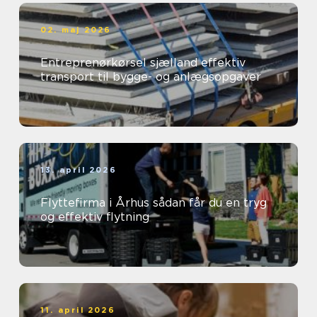
02. maj 2026
Entreprenørkørsel sjælland effektiv
transport til bygge- og anlægsopgaver
13. april 2026
Flyttefirma i Århus sådan får du en tryg
og effektiv flytning
11. april 2026