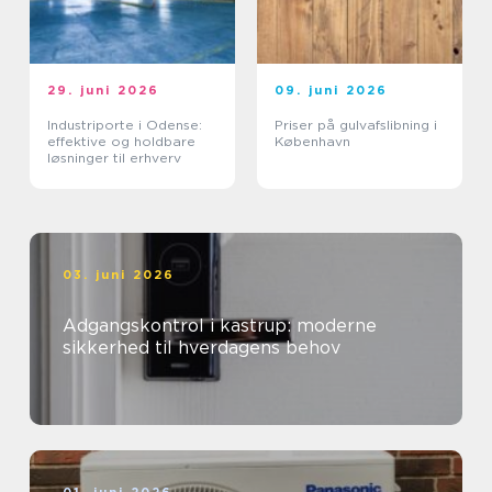
29. juni 2026
09. juni 2026
Industriporte i Odense:
Priser på gulvafslibning i
effektive og holdbare
København
løsninger til erhverv
03. juni 2026
Adgangskontrol i kastrup: moderne
sikkerhed til hverdagens behov