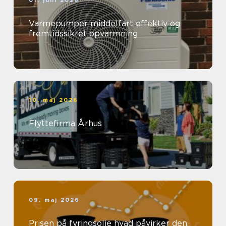
01. juni 2026
Varmepumper middelfart effektiv og
fremtidssikret opvarmning
10. maj 2026
Flyttefirma Århus
09. maj 2026
Prisen på fyringsolie hvad påvirker den,