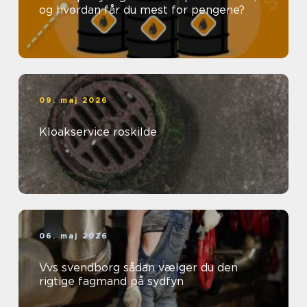
og hvordan får du mest for pengene?
09. maj 2026
Kloakservice roskilde
06. maj 2026
Vvs svendborg sådan vælger du den
rigtige fagmand på sydfyn