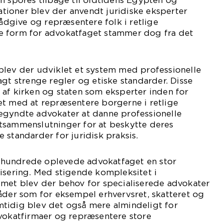
n spores tilbage til oldtidens Egypten og
sationer blev der anvendt juridiske eksperter
rådgive og repræsentere folk i retlige
e form for advokatfaget stammer dog fra det
blev der udviklet et system med professionelle
agt strenge regler og etiske standarder. Disse
af kirken og staten som eksperter inden for
et med at repræsentere borgerne i retlige
egyndte advokater at danne professionelle
tsammenslutninger for at beskytte deres
 standarder for juridisk praksis.
 århundrede oplevede advokatfaget en stor
isering. Med stigende kompleksitet i
emet blev der behov for specialiserede advokater
åder som for eksempel erhvervsret, skatteret og
tidig blev det også mere almindeligt for
dvokatfirmaer og repræsentere store