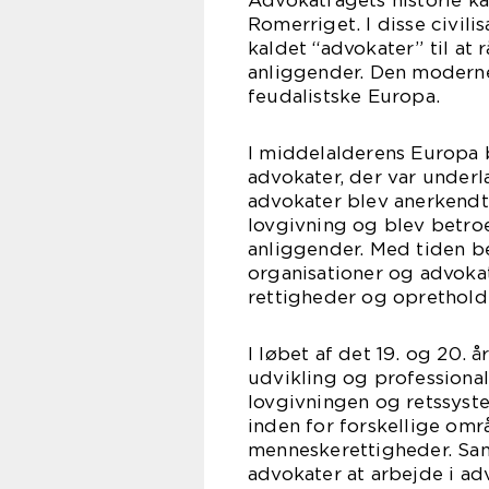
Advokatfagets historie ka
Romerriget. I disse civili
kaldet “advokater” til at 
anliggender. Den modern
feudalistske Europa.
I middelalderens Europa 
advokater, der var underl
advokater blev anerkendt 
lovgivning og blev betro
anliggender. Med tiden b
organisationer og advoka
rettigheder og opretholde
I løbet af det 19. og 20.
udvikling og professional
lovgivningen og retssyst
inden for forskellige omr
menneskerettigheder. Sam
advokater at arbejde i a