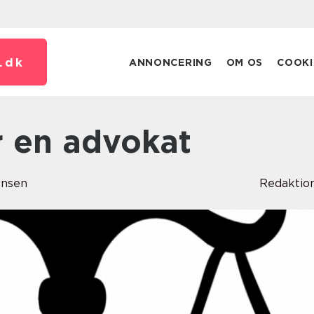
.
dk
ANNONCERING
OM OS
COOKI
er en advokat
ensen
Redaktio