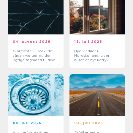
04. august 2026
18. juli 2026
Glarmester i Roskilde:
Nye vinduer i
sådan vælger du den
Nordsjælland: giver
rigtige fagmand til dine
huset et nyt udtryk
glasopgaver
04. juli 2026
03. juli 2026
Vvs herfølge sådan
Asfaltarbejde