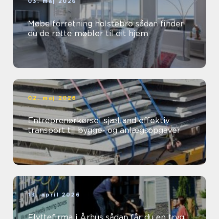
03. maj 2026
Møbelforretning holstebro sådan finder
du de rette møbler til dit hjem
02. maj 2026
Entreprenørkørsel sjælland effektiv
transport til bygge- og anlægsopgaver
13. april 2026
Flyttefirma i Århus sådan får du en tryg