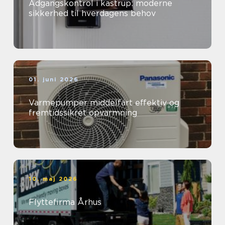
Adgangskontrol i kastrup: moderne
sikkerhed til hverdagens behov
01. juni 2026
Varmepumper middelfart effektiv og
fremtidssikret opvarmning
10. maj 2026
Flyttefirma Århus