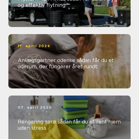
og effektiv flytning
11. april 2026
Anlægsgartner odense sådan får du et
uderum, der fungerer året rundt
07. april 2026
Rengøring sorø sådan får du et rent hjem
uden stress