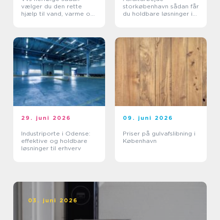
vælger du den rette
storkøbenhavn sådan får
hjælp til vand, varme og
du holdbare løsninger i
sanitet
byområder
29. juni 2026
09. juni 2026
Industriporte i Odense:
Priser på gulvafslibning i
effektive og holdbare
København
løsninger til erhverv
03. juni 2026