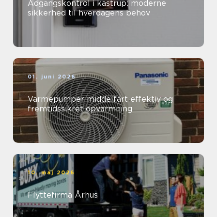
Adgangskontrol i kastrup: moderne
sikkerhed til hverdagens behov
01. juni 2026
Varmepumper middelfart effektiv og
fremtidssikret opvarmning
10. maj 2026
Flyttefirma Århus