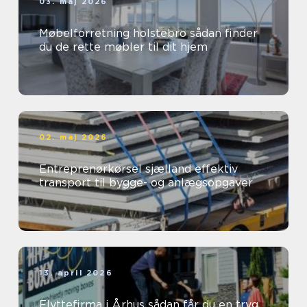
03. maj 2026
Møbelforretning holstebro sådan finder
du de rette møbler til dit hjem
02. maj 2026
Entreprenørkørsel sjælland effektiv
transport til bygge- og anlægsopgaver
13. april 2026
Flyttefirma i Århus sådan får du en tryg