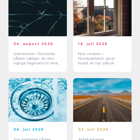
04. august 2026
18. juli 2026
Glarmester i Roskilde:
Nye vinduer i
sådan vælger du den
Nordsjælland: giver
rigtige fagmand til dine
huset et nyt udtryk
glasopgaver
04. juli 2026
03. juli 2026
Vvs herfølge sådan
Asfaltarbejde