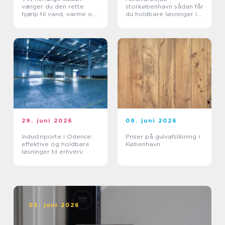
vælger du den rette
storkøbenhavn sådan får
hjælp til vand, varme og
du holdbare løsninger i
sanitet
byområder
29. juni 2026
09. juni 2026
Industriporte i Odense:
Priser på gulvafslibning i
effektive og holdbare
København
løsninger til erhverv
03. juni 2026