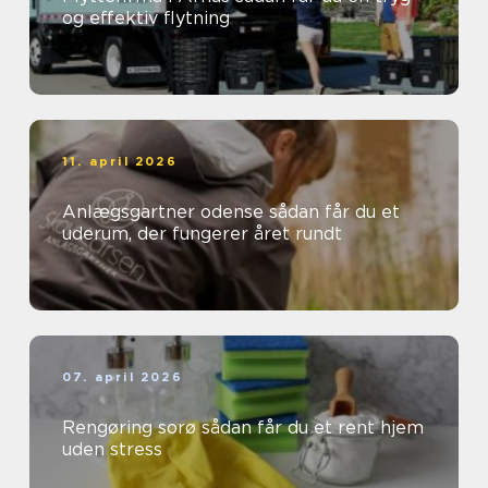
og effektiv flytning
11. april 2026
Anlægsgartner odense sådan får du et
uderum, der fungerer året rundt
07. april 2026
Rengøring sorø sådan får du et rent hjem
uden stress