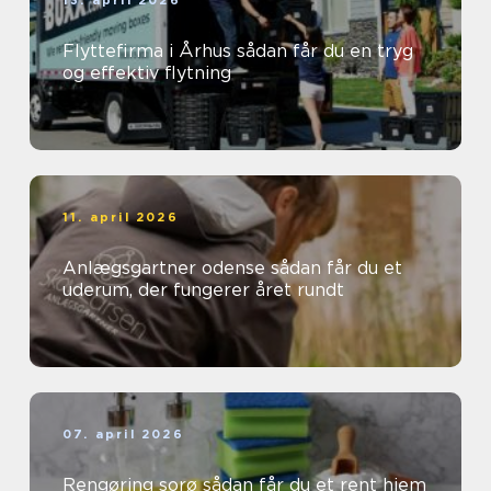
13. april 2026
Flyttefirma i Århus sådan får du en tryg
og effektiv flytning
11. april 2026
Anlægsgartner odense sådan får du et
uderum, der fungerer året rundt
07. april 2026
Rengøring sorø sådan får du et rent hjem