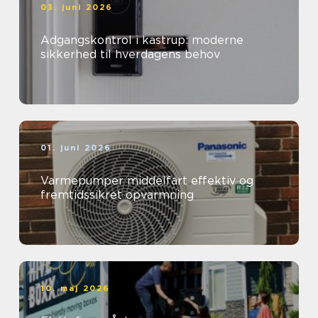
03. juni 2026
Adgangskontrol i kastrup: moderne
sikkerhed til hverdagens behov
01. juni 2026
Varmepumper middelfart effektiv og
fremtidssikret opvarmning
10. maj 2026