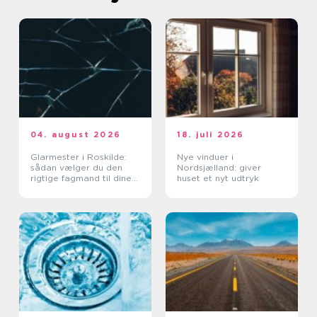
04. august 2026
18. juli 2026
Glarmester i Roskilde:
Nye vinduer i
sådan vælger du den
Nordsjælland: giver
rigtige fagmand til dine
huset et nyt udtryk
glasopgaver