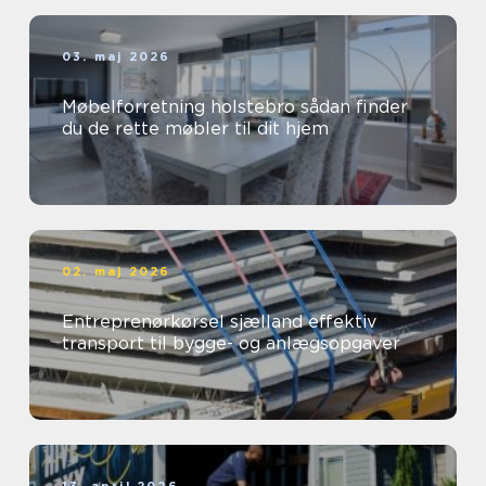
03. maj 2026
Møbelforretning holstebro sådan finder
du de rette møbler til dit hjem
02. maj 2026
Entreprenørkørsel sjælland effektiv
transport til bygge- og anlægsopgaver