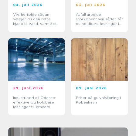
04. juli 2026
03. juli 2026
Vvs herfølge sådan
Asfaltarbejde
vælger du den rette
storkøbenhavn sådan får
hjælp til vand, varme og
du holdbare løsninger i
sanitet
byområder
29. juni 2026
09. juni 2026
Industriporte i Odense:
Priser på gulvafslibning i
effektive og holdbare
København
løsninger til erhverv