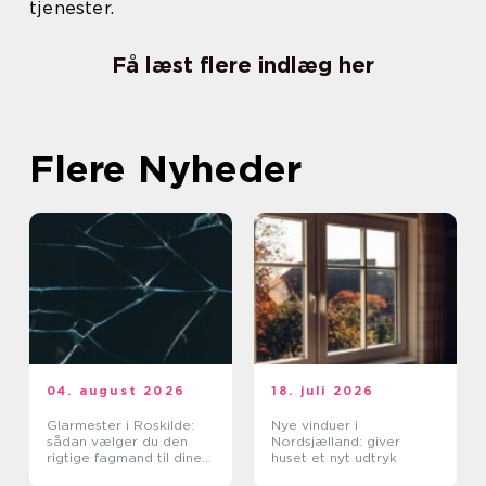
tjenester.
Få læst flere indlæg her
Flere Nyheder
04. august 2026
18. juli 2026
Glarmester i Roskilde:
Nye vinduer i
sådan vælger du den
Nordsjælland: giver
rigtige fagmand til dine
huset et nyt udtryk
glasopgaver