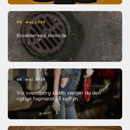
09. maj 2026
Kloakservice roskilde
06. maj 2026
Vvs svendborg sådan vælger du den
rigtige fagmand på sydfyn