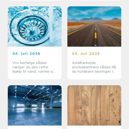
04. juli 2026
03. juli 2026
Vvs herfølge sådan
Asfaltarbejde
vælger du den rette
storkøbenhavn sådan får
hjælp til vand, varme og
du holdbare løsninger i
sanitet
byområder