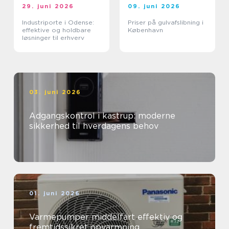
29. juni 2026
09. juni 2026
Industriporte i Odense:
Priser på gulvafslibning i
effektive og holdbare
København
løsninger til erhverv
03. juni 2026
Adgangskontrol i kastrup: moderne
sikkerhed til hverdagens behov
01. juni 2026
Varmepumper middelfart effektiv og
fremtidssikret opvarmning