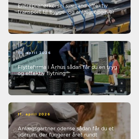
Entreprenørkørsel sjælland effektiv
transport til bygge- og anlægsopgaver
13. april 2026
Flyttefirma i Århus sådan får du en tryg
og effektiv flytning
11. april 2026
Anlægsgartner odense sådan får du et
uderum, der fungerer året rundt