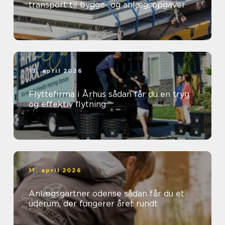
transport til bygge- og anlægsopgaver
13. april 2026
Flyttefirma i Århus sådan får du en tryg
og effektiv flytning
11. april 2026
Anlægsgartner odense sådan får du et
uderum, der fungerer året rundt