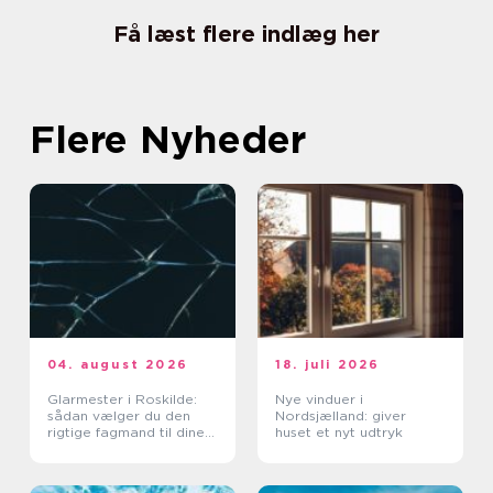
Få læst flere indlæg her
Flere Nyheder
04. august 2026
18. juli 2026
Glarmester i Roskilde:
Nye vinduer i
sådan vælger du den
Nordsjælland: giver
rigtige fagmand til dine
huset et nyt udtryk
glasopgaver