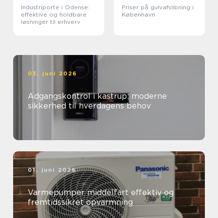
Industriporte i Odense:
Priser på gulvafslibning i
effektive og holdbare
København
løsninger til erhverv
03. juni 2026
Adgangskontrol i kastrup: moderne
sikkerhed til hverdagens behov
01. juni 2026
Varmepumper middelfart effektiv og
fremtidssikret opvarmning