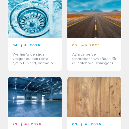
04. juli 2026
03. juli 2026
Vvs herfølge sådan
Asfaltarbejde
vælger du den rette
storkøbenhavn sådan får
hjælp til vand, varme og
du holdbare løsninger i
sanitet
byområder
29. juni 2026
09. juni 2026