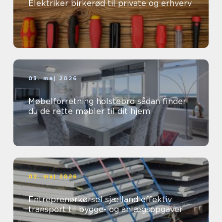
Elektriker birkerød til private og erhverv
03. maj 2026
Møbelforretning holstebro sådan finder
du de rette møbler til dit hjem
02. maj 2026
Entreprenørkørsel sjælland effektiv
transport til bygge- og anlægsopgaver