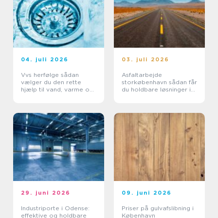
04. juli 2026
03. juli 2026
Vvs herfølge sådan
Asfaltarbejde
vælger du den rette
storkøbenhavn sådan får
hjælp til vand, varme og
du holdbare løsninger i
sanitet
byområder
29. juni 2026
09. juni 2026
Industriporte i Odense:
Priser på gulvafslibning i
effektive og holdbare
København