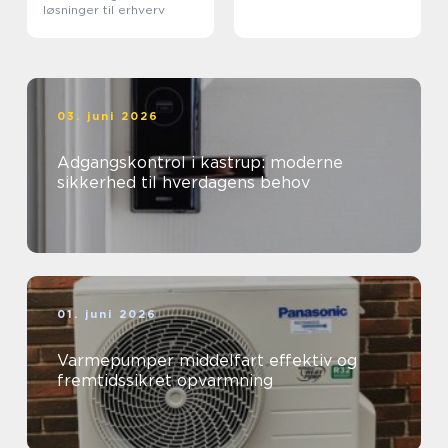
løsninger til erhverv
03. juni 2026
Adgangskontrol i kastrup: moderne
sikkerhed til hverdagens behov
01. juni 2026
Varmepumper middelfart effektiv og
fremtidssikret opvarmning