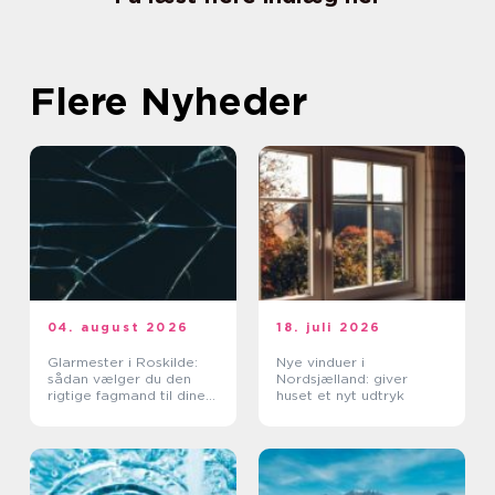
Flere Nyheder
04. august 2026
18. juli 2026
Glarmester i Roskilde:
Nye vinduer i
sådan vælger du den
Nordsjælland: giver
rigtige fagmand til dine
huset et nyt udtryk
glasopgaver