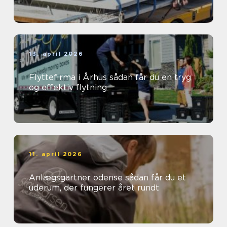
13. april 2026
Flyttefirma i Århus sådan får du en tryg
og effektiv flytning
11. april 2026
Anlægsgartner odense sådan får du et
uderum, der fungerer året rundt