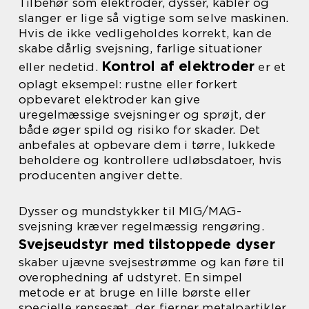
Tilbehør som elektroder, dysser, kabler og
slanger er lige så vigtige som selve maskinen.
Hvis de ikke vedligeholdes korrekt, kan de
skabe dårlig svejsning, farlige situationer
Kontrol af elektroder
eller nedetid.
er et
oplagt eksempel: rustne eller forkert
opbevaret elektroder kan give
uregelmæssige svejsninger og sprøjt, der
både øger spild og risiko for skader. Det
anbefales at opbevare dem i tørre, lukkede
beholdere og kontrollere udløbsdatoer, hvis
producenten angiver dette.
Dysser og mundstykker til MIG/MAG-
svejsning kræver regelmæssig rengøring.
Svejseudstyr med tilstoppede dyser
skaber ujævne svejsestrømme og kan føre til
overophedning af udstyret. En simpel
metode er at bruge en lille børste eller
specielle rensesæt, der fjerner metalpartikler