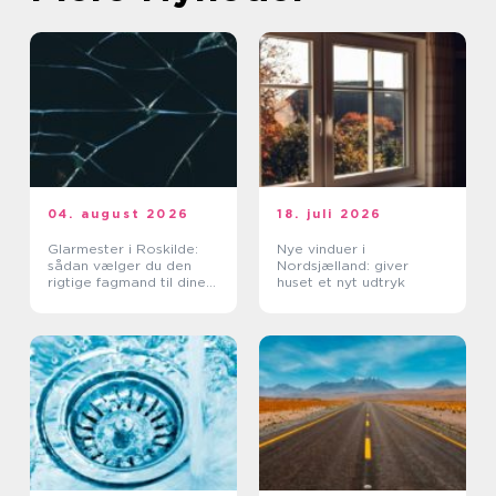
04. august 2026
18. juli 2026
Glarmester i Roskilde:
Nye vinduer i
sådan vælger du den
Nordsjælland: giver
rigtige fagmand til dine
huset et nyt udtryk
glasopgaver