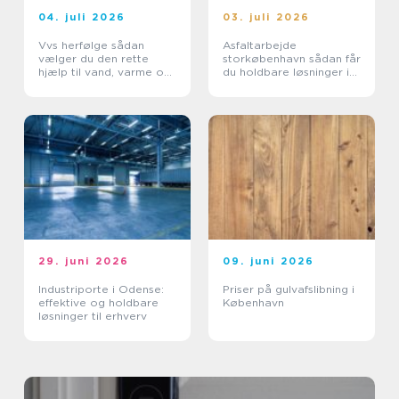
04. juli 2026
03. juli 2026
Vvs herfølge sådan
Asfaltarbejde
vælger du den rette
storkøbenhavn sådan får
hjælp til vand, varme og
du holdbare løsninger i
sanitet
byområder
29. juni 2026
09. juni 2026
Industriporte i Odense:
Priser på gulvafslibning i
effektive og holdbare
København
løsninger til erhverv