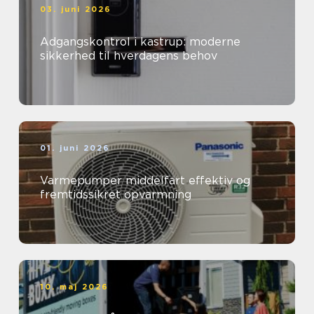
03. juni 2026
Adgangskontrol i kastrup: moderne
sikkerhed til hverdagens behov
01. juni 2026
Varmepumper middelfart effektiv og
fremtidssikret opvarmning
10. maj 2026