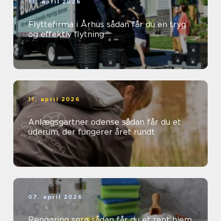
13. april 2026
Flyttefirma i Århus sådan får du en tryg
og effektiv flytning
11. april 2026
Anlægsgartner odense sådan får du et
uderum, der fungerer året rundt
07. april 2026
Rengøring sorø sådan får du et rent hjem