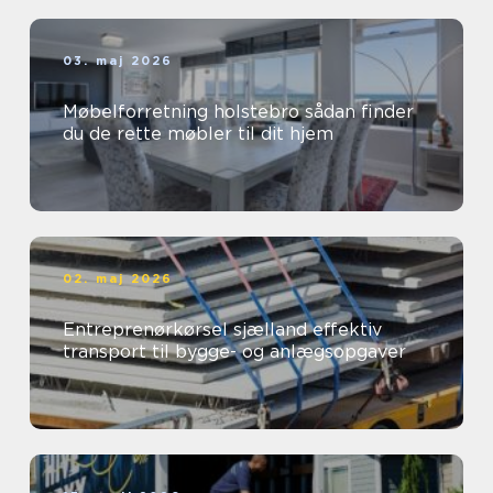
03. maj 2026
Møbelforretning holstebro sådan finder
du de rette møbler til dit hjem
02. maj 2026
Entreprenørkørsel sjælland effektiv
transport til bygge- og anlægsopgaver