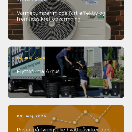
Varmepumper middelfart effektiv og
fremtidssikret opvarmning
10. maj 2026
Flyttefirma Århus
09. maj 2026
Prisen på fyringsolie hvad påvirker den,