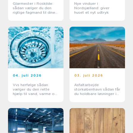
Glarmester i Roskilde:
Nye vinduer i
sådan vælger du den
Nordsjælland: giver
rigtige fagmand til dine
huset et nyt udtryk
glasopgaver
04. juli 2026
03. juli 2026
Vvs herfølge sådan
Asfaltarbejde
vælger du den rette
storkøbenhavn sådan får
hjælp til vand, varme og
du holdbare løsninger i
sanitet
byområder