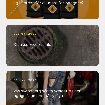
og hvordan får du mest for pengene?
09. maj 2026
Kloakservice roskilde
06. maj 2026
Vvs svendborg sådan vælger du den
rigtige fagmand på sydfyn