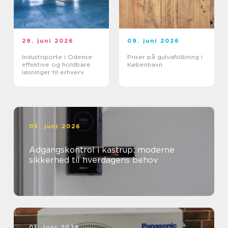
29. juni 2026
09. juni 2026
Industriporte i Odense:
Priser på gulvafslibning i
effektive og holdbare
København
løsninger til erhverv
03. juni 2026
Adgangskontrol i kastrup: moderne
sikkerhed til hverdagens behov
01. juni 2026