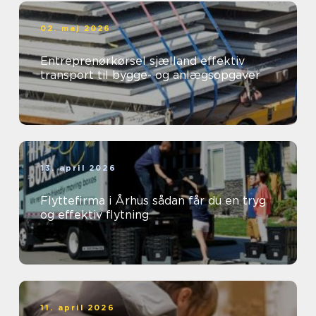
02. maj 2026
Entreprenørkørsel sjælland effektiv
transport til bygge- og anlægsopgaver
13. april 2026
Flyttefirma i Århus sådan får du en tryg
og effektiv flytning
11. april 2026