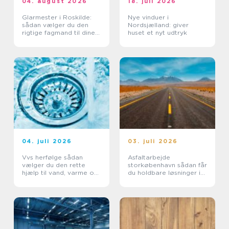
04. august 2026
18. juli 2026
Glarmester i Roskilde:
Nye vinduer i
sådan vælger du den
Nordsjælland: giver
rigtige fagmand til dine
huset et nyt udtryk
glasopgaver
04. juli 2026
03. juli 2026
Vvs herfølge sådan
Asfaltarbejde
vælger du den rette
storkøbenhavn sådan får
hjælp til vand, varme og
du holdbare løsninger i
sanitet
byområder