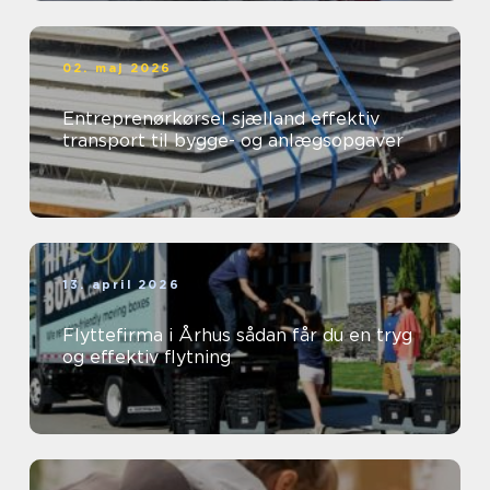
02. maj 2026
Entreprenørkørsel sjælland effektiv
transport til bygge- og anlægsopgaver
13. april 2026
Flyttefirma i Århus sådan får du en tryg
og effektiv flytning