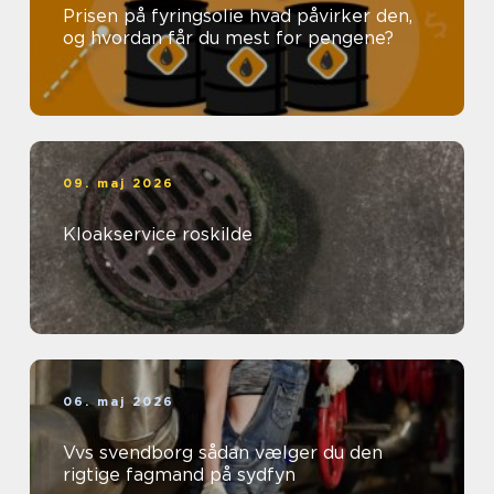
Prisen på fyringsolie hvad påvirker den,
og hvordan får du mest for pengene?
09. maj 2026
Kloakservice roskilde
06. maj 2026
Vvs svendborg sådan vælger du den
rigtige fagmand på sydfyn