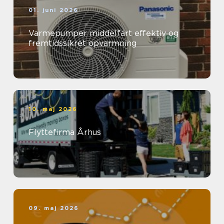
01. juni 2026
Varmepumper middelfart effektiv og
fremtidssikret opvarmning
10. maj 2026
Flyttefirma Århus
09. maj 2026