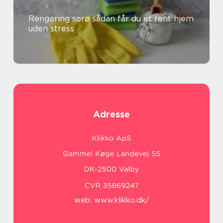
Rengøring sorø sådan får du et rent hjem
uden stress
Adresse
web:
www.klikko.dk/