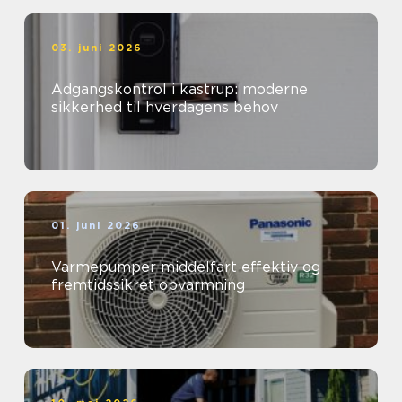
03. juni 2026
Adgangskontrol i kastrup: moderne
sikkerhed til hverdagens behov
01. juni 2026
Varmepumper middelfart effektiv og
fremtidssikret opvarmning