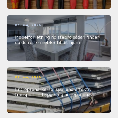
03. maj 2026
Møbelforretning holstebro sådan finder
du de rette møbler til dit hjem
02. maj 2026
Entreprenørkørsel sjælland effektiv
transport til bygge- og anlægsopgaver