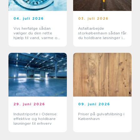
04. juli 2026
03. juli 2026
Vvs herfølge sådan
Asfaltarbejde
vælger du den rette
storkøbenhavn sådan får
hjælp til vand, varme og
du holdbare løsninger i
sanitet
byområder
29. juni 2026
09. juni 2026
Industriporte i Odense:
Priser på gulvafslibning i
effektive og holdbare
København
løsninger til erhverv