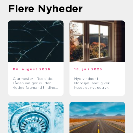
Flere Nyheder
04. august 2026
18. juli 2026
Glarmester i Roskilde:
Nye vinduer i
sådan vælger du den
Nordsjælland: giver
rigtige fagmand til dine
huset et nyt udtryk
glasopgaver