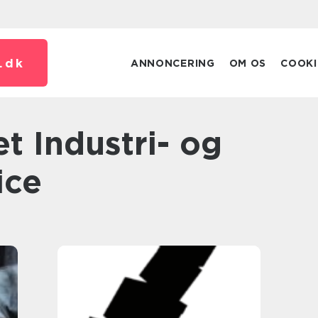
.
dk
ANNONCERING
OM OS
COOKI
ice