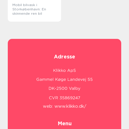
Mobil bilvask i
Storkøbenhavn: En
skinnende ren bil
Adresse
web:
www.klikko.dk/
Menu