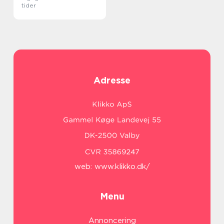
tider
Adresse
web:
www.klikko.dk/
Menu
Annoncering