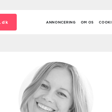
.
dk
ANNONCERING
OM OS
COOKI