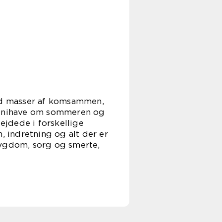
med masser af komsammen,
olonihave om sommeren og
ejdede i forskellige
n, indretning og alt der er
sygdom, sorg og smerte,