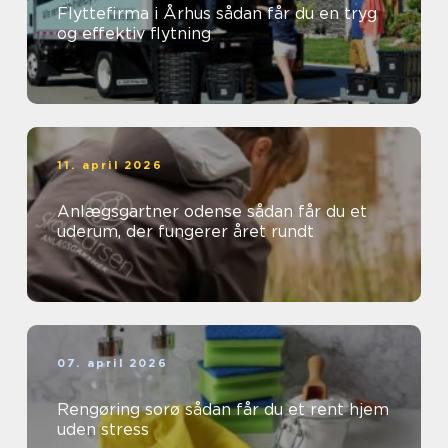
Flyttefirma i Århus sådan får du en tryg
og effektiv flytning
11. april 2026
Anlægsgartner odense sådan får du et
uderum, der fungerer året rundt
07. april 2026
Rengøring sorø sådan får du et rent hjem
uden stress