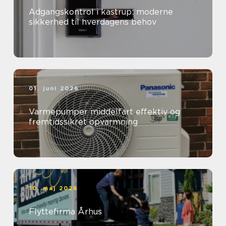
Adgangskontrol i kastrup: moderne
sikkerhed til hverdagens behov
01. juni 2026
Varmepumper middelfart effektiv og
fremtidssikret opvarmning
10. maj 2026
Flyttefirma Århus