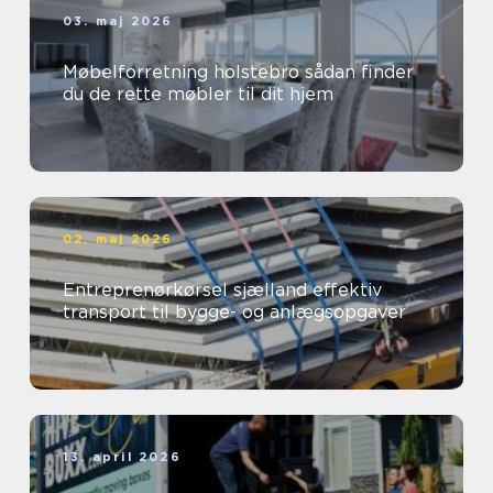
03. maj 2026
Møbelforretning holstebro sådan finder
du de rette møbler til dit hjem
02. maj 2026
Entreprenørkørsel sjælland effektiv
transport til bygge- og anlægsopgaver
13. april 2026