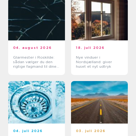
04. august 2026
18. juli 2026
Glarmester i Roskilde:
Nye vinduer i
sådan vælger du den
Nordsjælland: giver
rigtige fagmand til dine
huset et nyt udtryk
glasopgaver
04. juli 2026
03. juli 2026