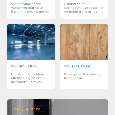
Vvs herfølge sådan
Asfaltarbejde
vælger du den rette
storkøbenhavn sådan får
hjælp til vand, varme og
du holdbare løsninger i
sanitet
byområder
29. juni 2026
09. juni 2026
Industriporte i Odense:
Priser på gulvafslibning i
effektive og holdbare
København
løsninger til erhverv
03. juni 2026